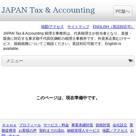
PC版へ
地図/アクセス
サイトマップ
ENGLISH（英語対応可）
JAPAN Tax & Accounting 税理士事務所は、代表税理士が担当者となり、直接・
親身に対応する東京都千代田区麹町の税理士事務所です。外資系企業むけサー
ビス、国税税務についてご相談ください。英語対応可能です。English is
available.
このページは、現在準備中です。
Ｈｏｍｅ
プロフィール
サービス・料金
事業承継対策
節税対策
会社設立
業
務提携等
お客様の声
契約までの流れ
納税管理人サービス
地図／アクセス
お