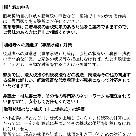
贈与税の申告
贈与契約書の作成や贈与税の申告など、複雑で手間のかかる作業
は、専門家である弊所にお任せください。
富裕層向けに贈与税の節税効果のある商品をご案内できますので、
ご興味のある方は是非ご相談ください。
後継者への跡継ぎ（事業承継）対策
後継者への跡継ぎ（事業承継）対策は、会社の状況や、税務・法務
の専門的な知識、ご家族の状況等を把握しなければ、たとえ税理士
といえども、有効な対策をすることは不可能です。
弊所では、法人税法や相続税法などの税法、民法等その他の関連す
る業務に詳しい、
経験豊富な代表税理士が親身になって対応させて
いただきます。
弁護士・司法書士等、その他の専門家のネットワークも確立されて
いますので、安心してお任せください！
取引相場のない株式（非上場株式）の評価
中小企業のほとんどは、株式を上場しておらす、相続税の計算にあ
たっては、一定の計算式に基づいてその株式の価額を計算しなけれ
ばなりません。
弊所では、現在の株価を計算し、株価を引き下げるための対策をご