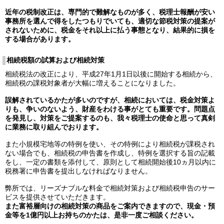
近年の税制改正は、専門的で難解なものが多く、税理士報酬が安い
事務所を選んで得をしたつもりでいても、適切な節税対策の提案が
されないために、税金をそれ以上に払う事態となり、結果的に損を
する場合があります。
相続税額の試算および相続対策
相続税法の改正により、平成27年1月1日以後に開始する相続から、
相続税の課税対象者が大幅に増えることになりました。
誤解されているかたが多いのですが、相続においては、税金対策よ
りも、争いのないよう、財産をわける事がとても重要です。問題点
を発見し、対策をご提案するのも、我々税理士の使命と思って真剣
に業務に取り組んでおります。
また小規模宅地等の特例を使い、その特例により相続税が課税され
ない場合でも、相続税の申告書を作成し、特例を選択する旨の記載
をし、一定の書類を添付して、原則として相続開始後10ヵ月以内に
税務署に申告書を提出しなければなりません。
弊所では、リーズナブルな料金で相続対策および相続税申告のサー
ビスを提供させていただきます。
また富裕層向けの相続対策の商品をご案内できますので、現金・預
金等を1億円以上お持ちのかたは、是非一度ご相談ください。