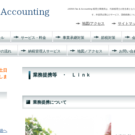
JAPAN Tax & Accounting 税理士事務所は、代表税理士が
す。外資系企業むけサービス、国税税務についてご相談
地図/アクセス
サイトマ
ール
サービス・料金
事業承継対策
節税対策
での流れ
納税管理人サービス
地図／アクセス
お問い合
土日
業務提携等 ・ Ｌｉｎｋ
しま
業務提携について
細へ