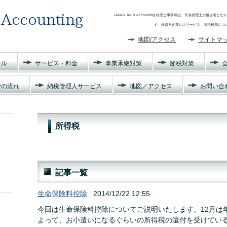
JAPAN Tax & Accounting 税理士事務所は、代表税理士が
す。外資系企業むけサービス、国税税務についてご相談
地図/アクセス
サイトマ
ール
サービス・料金
事業承継対策
節税対策
での流れ
納税管理人サービス
地図／アクセス
お問い合
所得税
記事一覧
生命保険料控除
2014/12/22 12:55
今回は生命保険料控除についてご説明いたします。12月は
よって、お小遣いになるぐらいの所得税の還付を受けてい