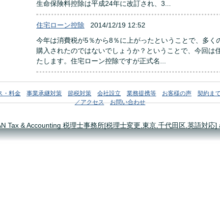
生命保険料控除は平成24年に改訂され、3...
住宅ローン控除
2014/12/19 12:52
今年は消費税が5％から8％に上がったということで、多く
購入されたのではないでしょうか？ということで、今回は
たします。住宅ローン控除ですが正式名...
ス・料金
事業承継対策
節税対策
会社設立
業務提携等
お客様の声
契約ま
／アクセス
お問い合わせ
JAPAN Tax & Accounting 税理士事務所[税理士変更,東京,千代田区,英語対応] all r