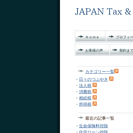
Ｈｏｍｅ
プロフィ
お客様の声
契約ま
カテゴリー一覧
・
日々のつぶやき
・
法人税
・
消費税
・
相続税
・
所得税
最近の記事一覧
・
生命保険料控除
・
住宅ローン控除