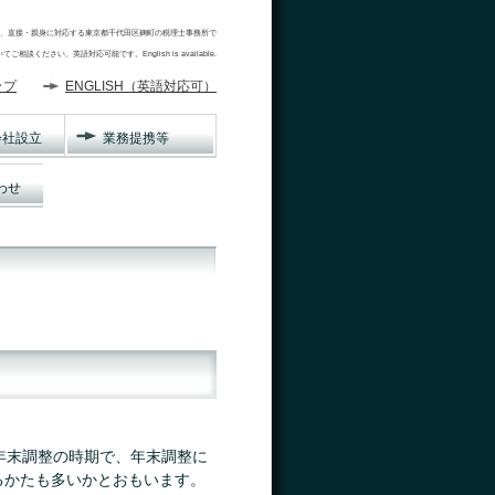
担当者となり、直接・親身に対応する東京都千代田区麹町の税理士事務所で
ください。英語対応可能です。English is available.
ップ
ENGLISH（英語対応可）
会社設立
業務提携等
わせ
年末調整の時期で、年末調整に
るかたも多いかとおもいます。