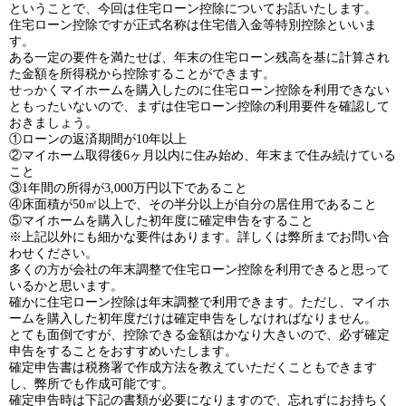
ということで、今回は住宅ローン控除についてお話いたします。
住宅ローン控除ですが正式名称は住宅借入金等特別控除といいま
す。
ある一定の要件を満たせば、年末の住宅ローン残高を基に計算され
た金額を所得税から控除することができます。
せっかくマイホームを購入したのに住宅ローン控除を利用できない
ともったいないので、まずは住宅ローン控除の利用要件を確認して
おきましょう。
①ローンの返済期間が
10
年以上
②マイホーム取得後
6
ヶ月以内に住み始め、年末まで住み続けている
こと
③
1
年間の所得が
3,000
万円以下であること
④床面積が
50
㎡以上で、その半分以上が自分の居住用であること
⑤マイホームを購入した初年度に確定申告をすること
※上記以外にも細かな要件はあります。詳しくは弊所までお問い合
わせください。
多くの方が会社の年末調整で住宅ローン控除を利用できると思って
いるかと思います。
確かに住宅ローン控除は年末調整で利用できます。ただし、マイホ
ームを購入した初年度だけは確定申告をしなければなりません。
とても面倒ですが、控除できる金額はかなり大きいので、必ず確定
申告をすることをおすすめいたします。
確定申告書は税務署で作成方法を教えていただくこともできます
し、弊所でも作成可能です。
確定申告時は下記の書類が必要になりますので、忘れずにお持ちく