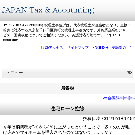
JAPAN Tax & Accounting 税理士事務所は、代表税理士が担当者となり、直接・
親身に対応する東京都千代田区麹町の税理士事務所です。外資系企業むけサー
ビス、国税税務についてご相談ください。英語対応可能です。English is
available.
地図/アクセス
サイトマップ
ENGLISH（英語対応可）
所得税
生命保険料控除»
住宅ローン控除
投稿日時:2014/12/19 12:52
今年は消費税が
5
％から
8
％に上がったということで、多くの方が駆
け込みでマイホームを購入されたのではないでしょうか？